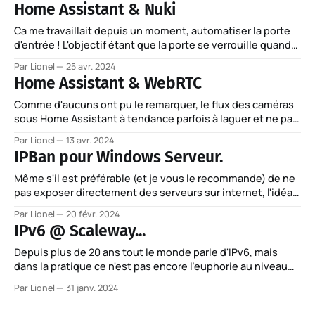
Home Assistant & Nuki
Ca me travaillait depuis un moment, automatiser la porte
d'entrée ! L'objectif étant que la porte se verrouille quand
je part (process d'alarme, fermeture des volets, etc.) et se
Par Lionel
25 avr. 2024
déverrouille quand j'arrive avec le process inverse.
Home Assistant & WebRTC
Accessoirement permettre à des tiers d'
Comme d'aucuns ont pu le remarquer, le flux des caméras
sous Home Assistant à tendance parfois à laguer et ne pas
être très réactif. On pourrait penser que ça vient de la
Par Lionel
13 avr. 2024
qualité des caméras, pourtant j'utilise un système Unifi
IPBan pour Windows Serveur.
Protect très bien intégré à Home
Même s'il est préférable (et je vous le recommande) de ne
pas exposer directement des serveurs sur internet, l'idéal
est faire ça avec un reverse proxy, on n'a parfois pas le
Par Lionel
20 févr. 2024
choix. Le confinement l'a démontré ou en urgence pas mal
IPv6 @ Scaleway...
d&
Depuis plus de 20 ans tout le monde parle d'IPv6, mais
dans la pratique ce n'est pas encore l'euphorie au niveau
de l'adoption. En France, une fois n'es pas coutume, on est
Par Lionel
31 janv. 2024
un peu en avance, Free en tête qui