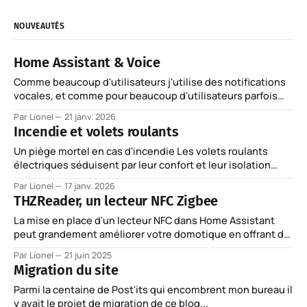
NOUVEAUTÉS
Home Assistant & Voice
Comme beaucoup d'utilisateurs j'utilise des notifications
vocales, et comme pour beaucoup d'utilisateurs parfois
c'est le bug !
Par Lionel
21 janv. 2026
Incendie et volets roulants
Un piège mortel en cas d'incendie Les volets roulants
électriques séduisent par leur confort et leur isolation
thermique. Mais en cas d'incendie, ils peuvent transformer
Par Lionel
17 janv. 2026
votre maison en tombeau. Retour sur un danger méconnu
THZReader, un lecteur NFC Zigbee
mais bien réel, illustré par des drames tragiques. Scénario
catastrophe : 4 minutes
La mise en place d'un lecteur NFC dans Home Assistant
peut grandement améliorer votre domotique en offrant de
nouvelles possibilités d'automatisation.
Par Lionel
21 juin 2025
Migration du site
Parmi la centaine de Post'its qui encombrent mon bureau il
y avait le projet de migration de ce blog...