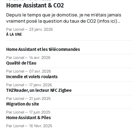
qui suit est prêt à l’emploi, il suffit de replacer le code
Home Assistant & CO2
INSEE de votre commune.
Depuis le temps que je domotise, je ne m'étais jamais
vraiment posé la question du taux de CO2 (infos ici)
présent dans mon habitation. Une des raisons de cette
Par Lionel
23 janv. 2026
négligence étant que le coût des capteurs connectés
À LA UNE
était il y a encore un peu trop élevé...
Home Assistant et les télécommandes
Par Lionel
14 avr. 2026
Qualité de l'Eau
Par Lionel
07 avr. 2026
Incendie et volets roulants
Par Lionel
17 janv. 2026
THZReader, un lecteur NFC Zigbee
Par Lionel
21 juin 2025
Migration du site
Par Lionel
17 juin 2025
Home Assistant & Piles
Par Lionel
16 févr. 2025