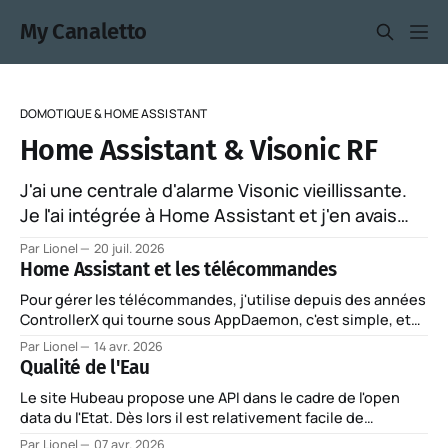
My Canaletto
DOMOTIQUE & HOME ASSISTANT
Home Assistant & Visonic RF
J'ai une centrale d'alarme Visonic vieillissante.
Je l'ai intégrée à Home Assistant et j'en avais
parlé ici, ça date et ça mériterais que je refasse
Par Lionel
20 juil. 2026
l'interface série avec un ESP plus moderne sous
Home Assistant et les télécommandes
espHome. Ca fonctionne globalement plutôt
Pour gérer les télécommandes, j'utilise depuis des années
bien, mais
ControllerX qui tourne sous AppDaemon, c'est simple, et
ça fonctionne très bien. Problème, s'il en est, d'une part je
Par Lionel
14 avr. 2026
suis perplexe sur l'avenir de cette solution, et d'autre part
Qualité de l'Eau
je
Le site Hubeau propose une API dans le cadre de l'open
data du l'Etat. Dès lors il est relativement facile de
remonter ces informations dans Home Assistant. Le code
Par Lionel
07 avr. 2026