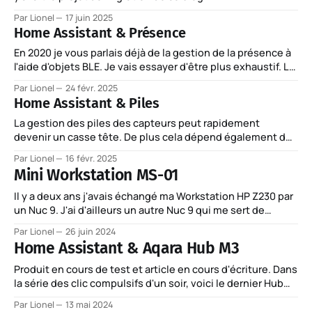
Par Lionel
17 juin 2025
Home Assistant & Présence
En 2020 je vous parlais déjà de la gestion de la présence à
l'aide d'objets BLE. Je vais essayer d'être plus exhaustif. Le
BLE reste toujours d'actualité, mais il convient de définir la
Par Lionel
24 févr. 2025
présence dont on a besoin et les sources à
Home Assistant & Piles
La gestion des piles des capteurs peut rapidement
devenir un casse tête. De plus cela dépend également de
qui va gérer les changements de piles, par exemple un
Par Lionel
16 févr. 2025
utilisateur qui n'a pas accès au code et aux entités. Je
Mini Workstation MS-01
voulais une carte synthétique qui en plus de l&
Il y a deux ans j'avais échangé ma Workstation HP Z230 par
un Nuc 9. J'ai d'ailleurs un autre Nuc 9 qui me sert de
serveur VMWare ESXi. Ma Workstation HP faisait le job, mais
Par Lionel
26 juin 2024
en plafonnant à 32 GO de RAM j'
Home Assistant & Aqara Hub M3
Produit en cours de test et article en cours d'écriture. Dans
la série des clic compulsifs d'un soir, voici le dernier Hub
d'Aqara, le M3. Je parle de clic car je ne reçoit pas ces
Par Lionel
13 mai 2024
produits d'un quelconque service de presse qui