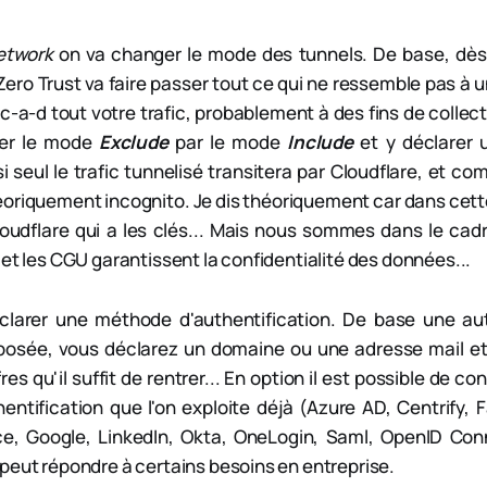
etwork
on va changer le mode des tunnels. De base, dès l
Zero Trust va faire passer tout ce qui ne ressemble pas à 
c-a-d tout votre trafic, probablement à des fins de collec
cer le mode
Exclude
par le mode
Include
et y déclarer 
si seul le trafic tunnelisé transitera par Cloudflare, et co
éoriquement incognito. Je dis théoriquement car dans cette
oudflare qui a les clés... Mais nous sommes dans le cadr
 et les CGU garantissent la confidentialité des données...
éclarer une méthode d'authentification. De base une aut
posée, vous déclarez un domaine ou une adresse mail e
res qu'il suffit de rentrer... En option il est possible de c
hentification que l'on exploite déjà (Azure AD, Centrify,
, Google, LinkedIn, Okta, OneLogin, Saml, OpenID Conne
peut répondre à certains besoins en entreprise.