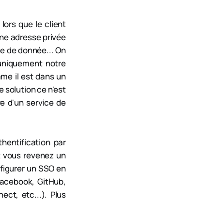
ors que le client
une adresse privée
te de donnée... On
uniquement notre
mme il est dans un
 solution ce n'est
e d'un service de
hentification par
t vous revenez un
onfigurer un SSO en
 Facebook, GitHub,
ct, etc...). Plus