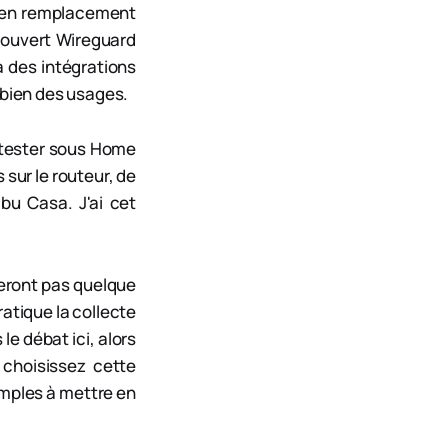
x en remplacement
écouvert Wireguard
ia des intégrations
 bien des usages.
e tester sous Home
sur le routeur, de
bu Casa. J'ai cet
meront pas quelque
tique la collecte
le débat ici, alors
 choisissez cette
imples à mettre en