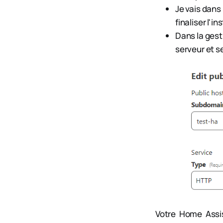
Je vais dans 
finaliser l'in
Dans la gest
serveur et s
Votre Home Assis