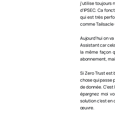
j'utilise toujour
d'IPSEC. Ca fonct
qui est très perfo
comme Tailsacle (
Aujourd'hui on va
Assistant car cel
la même façon qu
abonnement, mais 
Si Zero Trust est
chose qui passe p
de donnée. C'est l
épargnez moi vos
solution c'est en
œuvre.