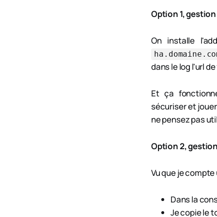
Option 1, gestion
On installe l'a
ha.domaine.co
dans le log l'url d
Et ça fonctionne
sécuriser et jouer
ne pensez pas util
Option 2, gestio
Vu que je compte ut
Dans la cons
Je copie le t