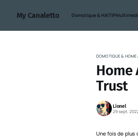
My Canaletto
Domotique & HA
IT
IP
Multiméd
DOMOTIQUE & HOME 
Home A
Trust
Lionel
29 sept. 202
Une fois de plus 