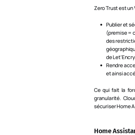
Zero Trust est un
Publier et s
(premise = c
des restrict
géographique
de Let'Encry
Rendre acces
et ainsi acc
Ce qui fait la fo
granularité. Clou
sécuriser Home As
Home Assista