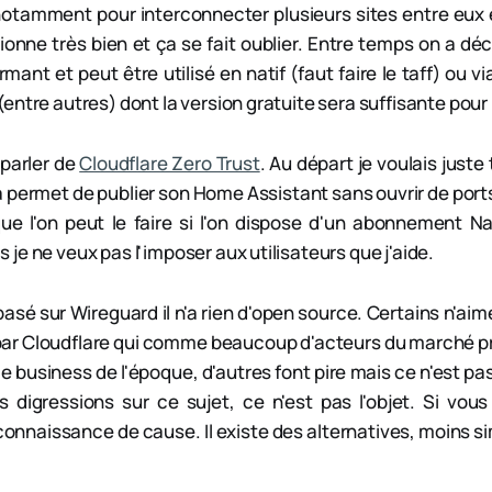
s notamment pour interconnecter plusieurs sites entre eu
ionne très bien et ça se fait oublier. Entre temps on a d
rmant et peut être utilisé en natif (faut faire le taff) ou v
entre autres) dont la version gratuite sera suffisante pour
 parler de
Cloudflare Zero Trust
. Au départ je voulais just
a permet de publier son Home Assistant sans ouvrir de ports 
e l'on peut le faire si l'on dispose d'un abonnement Na
je ne veux pas l'imposer aux utilisateurs que j'aide.
 basé sur Wireguard il n'a rien d'open source. Certains n'ai
ar Cloudflare qui comme beaucoup d'acteurs du marché pra
e business de l'époque, d'autres font pire mais ce n'est pas 
 digressions sur ce sujet, ce n'est pas l'objet. Si vous
 connaissance de cause. Il existe des alternatives, moins s