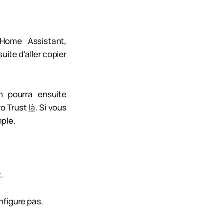
 Home Assistant,
uite d'aller copier
On pourra ensuite
ro Trust
là
. Si vous
mple.
.
nfigure pas.