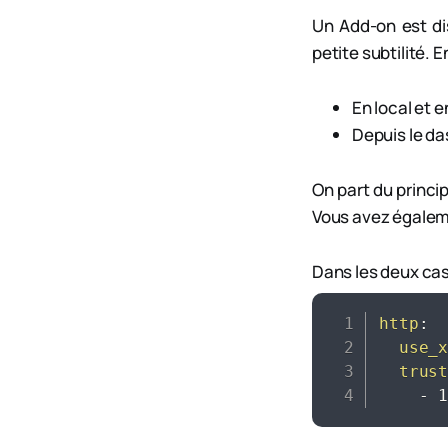
Un Add-on est d
petite subtilité. E
En local et e
Depuis le da
On part du princi
Vous avez égaleme
Dans les deux cas 
http
:
use_
trus
-
 