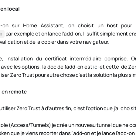
 en local
dd-on sur Home Assistant, on choisit un host pour
par exemple et on lance l'add-on. Il suffit simplement ens
m
e validation et de la copier dans votre navigateur.
, installation du certificat intermédiaire comprise. 
 avec les options, la doc de l'add-on est
ici
et cette de Ze
iser Zero Trust pour autre chose c'est la solution la plus si
n en remote
iliser Zero Trust à d'autres fin, c'est l'option que j'ai choisit
ole (Access/Tunnels) je crée un nouveau tunnel que ne co
oken que je viens reporter dans l'add-on et je lance l'add-on